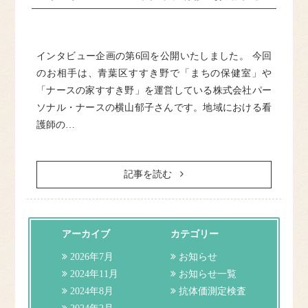
ドクター紹介
インタビュー企画の第6回を公開いたしました。 今回
クリニック紹介
のお相手は、青葉区すすき野で「まちの保健室」や
「ナースの家すすき野」を運営している株式会社パー
施設基準等
ソナル・ナースの横山郁子さんです。地域における看
護師の…
訪問診療について
アクセス
記事を読む
よくある質問
アーカイブ
カテゴリー
お問合せ
2026年7月
お知らせ
2024年11月
お知らせ一覧
2024年8月
抗体価測定検査