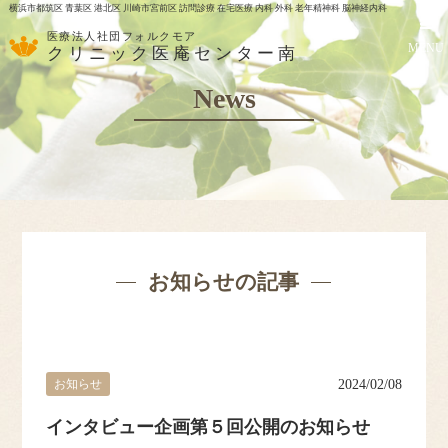
横浜市都筑区 青葉区 港北区 川崎市宮前区 訪問診療 在宅医療 内科 外科 老年精神科 脳神経内科
医療法人社団フォルクモア
MENU
クリニック医庵センター南
News
お知らせの記事
お知らせ
2024/02/08
HOME
インタビュー企画第５回公開のお知らせ