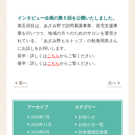
ドクター紹介
インタビュー企画の第５回を公開いたしました。
クリニック紹介
第五回目は、あざみ野で訪問看護事業、居宅支援事
業を行いつつ、地域の方々のためのサロンを運営さ
れている、「あざみ野ヒルトップ」の舩曳明美さん
施設基準等
にお話しをお伺いします。
前半：詳しくは
こちら
からご覧ください。
訪問診療について
後半：詳しくは
こちら
からご覧ください。
アクセス
前へ
次へ
よくある質問
アーカイブ
カテゴリー
お問合せ
2026年7月
お知らせ
2024年11月
お知らせ一覧
2024年8月
抗体価測定検査