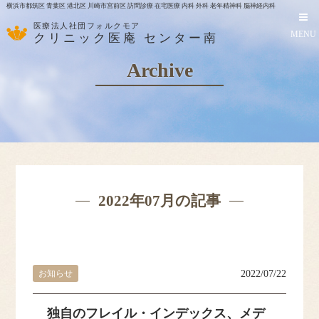
横浜市都筑区 青葉区 港北区 川崎市宮前区 訪問診療 在宅医療 内科 外科 老年精神科 脳神経内科
医療法人社団フォルクモア
MENU
クリニック医庵 センター南
Archive
2022年07月の記事
お知らせ
2022/07/22
HOME
独自のフレイル・インデックス、メデ