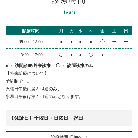
診療時間
Hours
診療時間
月
火
水
木
金
土
日
09:00 - 12:00
●
●
●
●
◯
ー
ー
13:30 - 17:00
◯
●
●
◯
●
ー
ー
● ： 訪問診療/外来診療 ◯ ： 訪問診療のみ
【外来診療について】
予約制です。
火曜日午後は第2・4週のみ、
水曜日午前は第2・4週のみとなります。
【休診日】土曜日・日曜日・祝日
診療時間 詳細へ