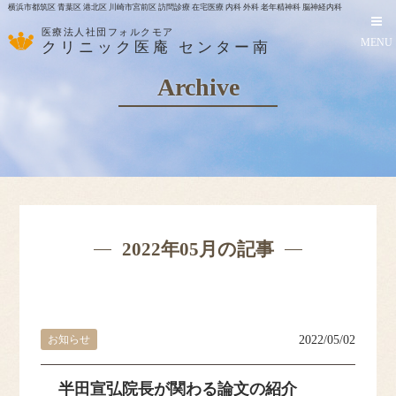
横浜市都筑区 青葉区 港北区 川崎市宮前区 訪問診療 在宅医療 内科 外科 老年精神科 脳神経内科
医療法人社団フォルクモア
MENU
クリニック医庵 センター南
Archive
2022年05月の記事
お知らせ
2022/05/02
HOME
半田宣弘院長が関わる論文の紹介